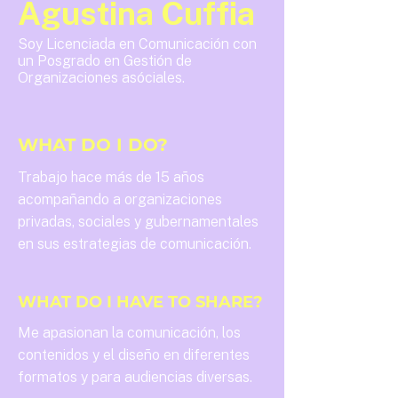
Agustina Cuffia
Soy Licenciada en Comunicación con
un Posgrado en Gestión de
Organizaciones asóciales.
WHAT DO I DO?
Trabajo hace más de 15 años
acompañando a organizaciones
privadas, sociales y gubernamentales
en sus estrategias de comunicación.
WHAT DO I HAVE TO SHARE?
Me apasionan la comunicación, los
contenidos y el diseño en diferentes
formatos y para audiencias diversas.