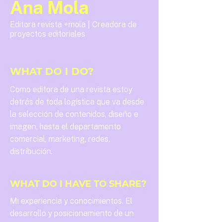
Ana Mola
Editora revista +mola | Creadora de
proyectos editoriales
WHAT DO I DO?
Como editora de una revista estoy
detrás de toda logística que va desde
la selección de contenidos, diseño e
imagen, hasta el departamento
comercial, marketing, redes,
distribución.
WHAT DO I HAVE TO SHARE?
Mi experiencia y conocimientos. El
desarrollo y posicionamiento de un