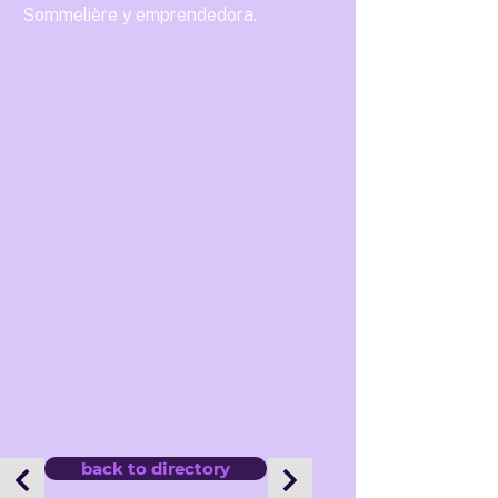
Sommelière y emprendedora.
back to directory