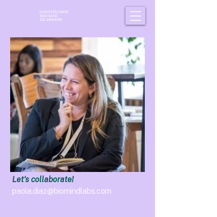
CONSTRUÍMOS
EQUIDAD
DE GÉNERO
Let's collaborate!
paola.diaz@biomindlabs.com