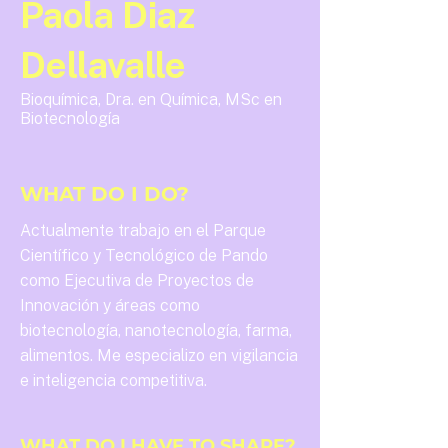
Paola Diaz
Dellavalle
Bioquímica, Dra. en Química, MSc en
Biotecnología
WHAT DO I DO?
Actualmente trabajo en el Parque
Científico y Tecnológico de Pando
como Ejecutiva de Proyectos de
Innovación y áreas como
biotecnología, nanotecnología, farma,
alimentos. Me especializo en vigilancia
e inteligencia competitiva.
WHAT DO I HAVE TO SHARE?