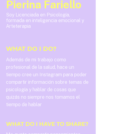
Pierina Fariello
Soy Licenciada en Psicología,
formada en inteligencia emocional y
Arteterapia
WHAT DO I DO?
Además de mi trabajo como
profesional de la salud, hace un
tiempo cree un Instagram para poder
compartir información sobre temas de
psicología y hablar de cosas que
quizás no siempre nos tomamos el
tiempo de hablar
WHAT DO I HAVE TO SHARE?