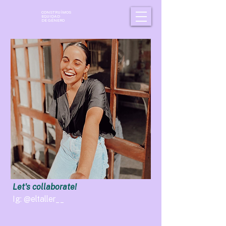
CONSTRUÍMOS
EQUIDAD
DE GÉNERO
Let's collaborate!
Ig: @eltaller__