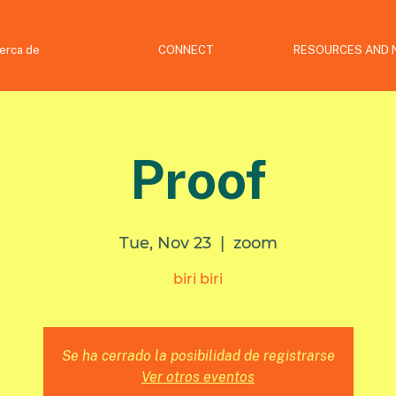
erca de
CONNECT
RESOURCES AND 
Proof
Tue, Nov 23
  |  
zoom
biri biri
Se ha cerrado la posibilidad de registrarse
Ver otros eventos