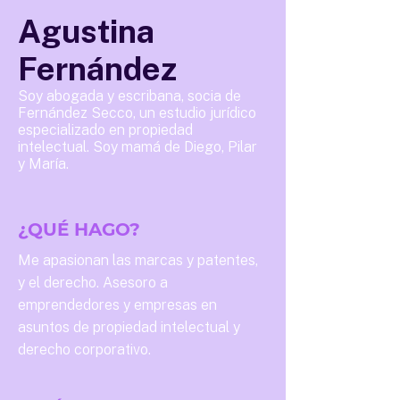
Agustina
Fernández
Soy abogada y escribana, socia de
Fernández Secco, un estudio jurídico
especializado en propiedad
intelectual. Soy mamá de Diego, Pilar
y María.
¿QUÉ HAGO?
Me apasionan las marcas y patentes,
y el derecho. Asesoro a
emprendedores y empresas en
asuntos de propiedad intelectual y
derecho corporativo.