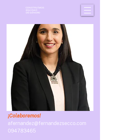
CONSTRUÍMOS
EQUIDAD
DE GÉNERO
¡Colaboremos!
afernandez@fernandezsecco.com
094783465