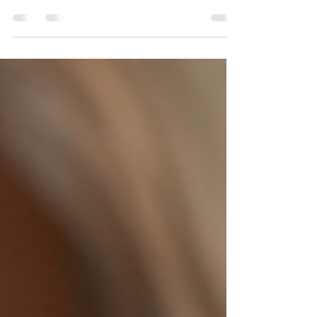
9.000 situaciones de violencia hacia
niñas, niños y adolescentes. La mayoría
de los agresores pertenecen al núcleo
familiar directo. También se
contabilizaron 4 muertes por violencia
vicaria.