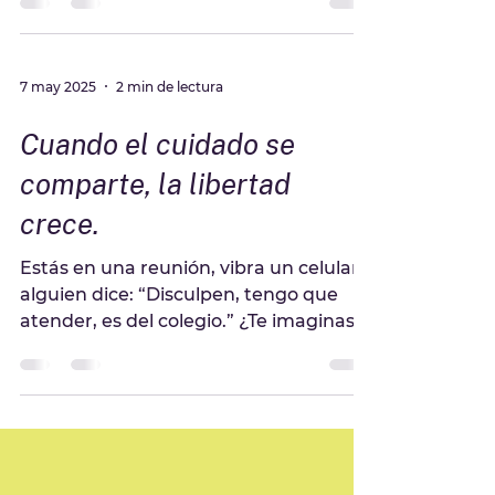
la Sensibilización sobre el TDAH. Y no
queríamos que pasara como una fecha
que no siempre...
7 may 2025
2 min de lectura
Cuando el cuidado se
comparte, la libertad
crece.
Estás en una reunión, vibra un celular y
alguien dice: “Disculpen, tengo que
atender, es del colegio.” ¿Te imaginaste
a una mujer? En...