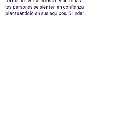
forma de “verse autista” y no todas 
las personas se sienten en confianza 
planteandolo en sus equipos. Brindar 
el espacio para acceder a la 
información a través de un programa 
de diagnóstico como el BDI, es clave 
para entender la realidad de tu 
empresa y las necesidades de las 
personas colaboradoras.
Entender que la 
diversidad es un valor en 
sí mismo
Una persona con autismo necesitará 
seguir una rutina, puede que tenga 
desafíos de comunicación o 
multitasking en mayor o menor 
medida; pero por otro lado, lo 
compensará siendo fuerte en 
habilidades de memoria, lectura, 