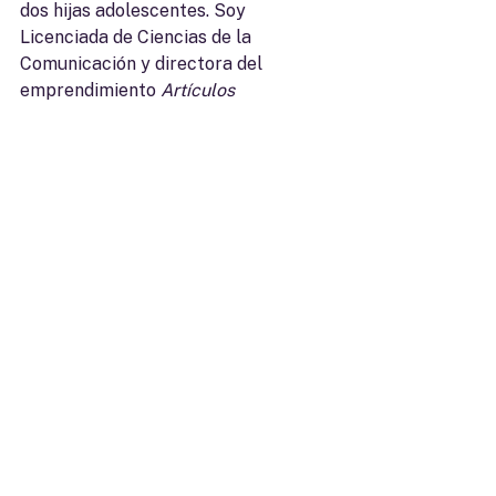
dos hijas adolescentes. Soy 
Licenciada de Ciencias de la 
Comunicación y directora del 
emprendimiento 
Artículos 
Maternales
 desde hace 10 años, 
donde brindamos soluciones para la 
lactancia materna con el alquiler y 
venta de productos y servicios. 
Recientemente, inicie también un 
proyecto que se llama 
Amama 
para 
el armado y modificado de Salas de 
Lactancia en empresas, boxes de 
nacimiento y convenios para 
funcionarias en artículos para la 
Lactancia. 
Este nuevo Proyecto, lo estoy 
implementando junto con la  Arq. 
Laura Giro y Lic. Carolina Mori. Me 
apasiona acompañar a las mamás en 