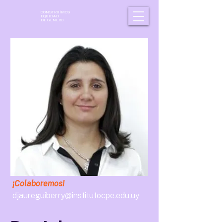
CONSTRUÍMOS
EQUIDAD
DE GÉNERO
¡Colaboremos!
djaureguiberry@institutocpe.edu.uy