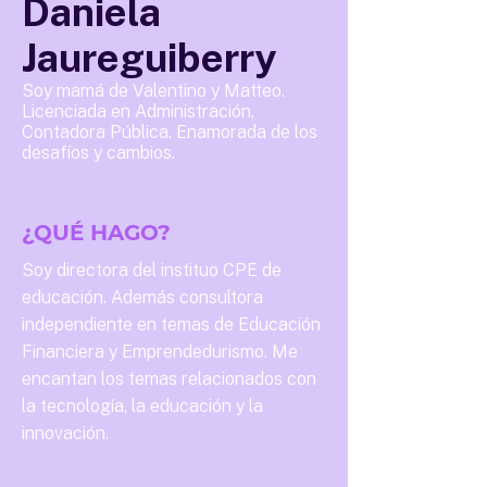
Daniela
Jaureguiberry
Soy mamá de Valentino y Matteo.
Licenciada en Administración,
Contadora Pública. Enamorada de los
desafíos y cambios.
¿QUÉ HAGO?
Soy directora del instituo CPE de
educación. Además consultora
independiente en temas de Educación
Financiera y Emprendedurismo. Me
encantan los temas relacionados con
la tecnología, la educación y la
innovación.