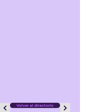
Volver al directorio