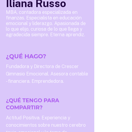
Iliana Russo
MBA, contadora especializada en
finanzas. Especialista en educación
emocional y liderazgo. Apasionada de
lo que elijo, curiosa de lo que llega y
agradecida siempre. Eterna aprendiz.
¿QUÉ HAGO?
Fundadora y Directora de Crescer
Gimnasio Emocional. Asesora contable
- financiera. Emprendedora.
¿QUÉ TENGO PARA
COMPARTIR?
Actitud Positiva. Experiencia y
conocimientos sobre nuestro cerebro