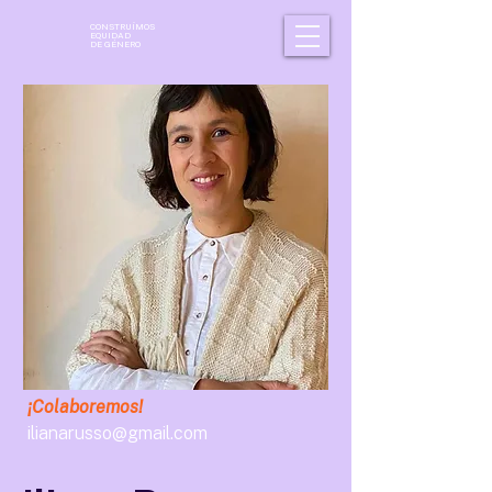
CONSTRUÍMOS
EQUIDAD
DE GÉNERO
¡Colaboremos!
ilianarusso@gmail.com