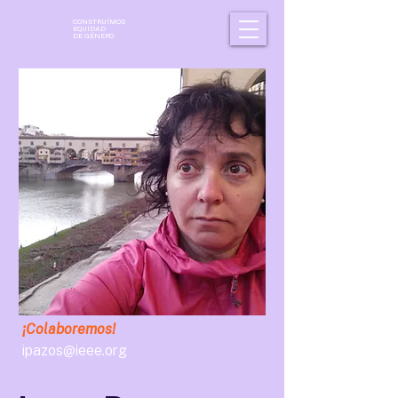
CONSTRUÍMOS
EQUIDAD
DE GÉNERO
¡Colaboremos!
ipazos@ieee.org