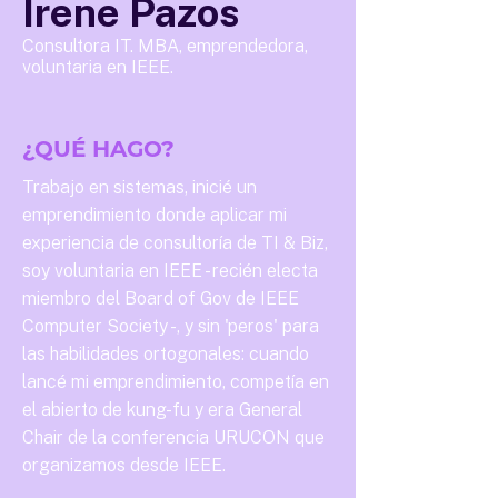
Irene Pazos
Consultora IT. MBA, emprendedora,
voluntaria en IEEE.
¿QUÉ HAGO?
Trabajo en sistemas, inicié un
emprendimiento donde aplicar mi
experiencia de consultoría de TI & Biz,
soy voluntaria en IEEE - recién electa
miembro del Board of Gov de IEEE
Computer Society -, y sin 'peros' para
las habilidades ortogonales: cuando
lancé mi emprendimiento, competía en
el abierto de kung-fu y era General
Chair de la conferencia URUCON que
organizamos desde IEEE.