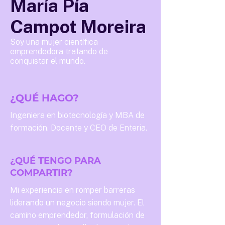
María Pía
Campot Moreira
Soy una mujer científica
emprendedora tratando de
conquistar el mundo.
¿QUÉ HAGO?
Ingeniera en biotecnología y MBA de
formación. Docente y CEO de Enteria.
¿QUÉ TENGO PARA
COMPARTIR?
Mi experiencia en romper barreras
liderando un negocio siendo mujer. El
camino emprendedor, formulación de