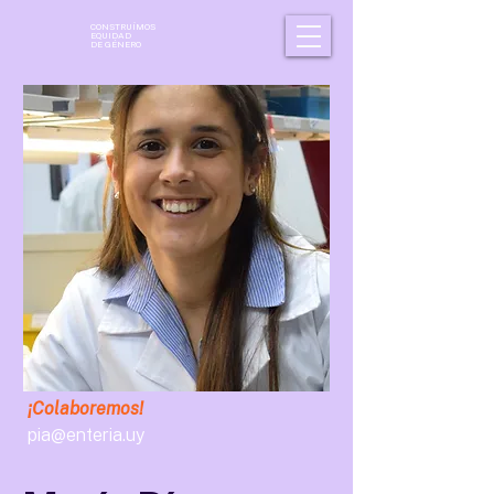
CONSTRUÍMOS
EQUIDAD
DE GÉNERO
¡Colaboremos!
pia@enteria.uy