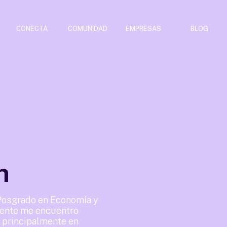
CONECTA
COMUNIDAD
EMPRESAS
BLOG
n
Posgrado en Economía y
mente me encuentro
 principalmente en