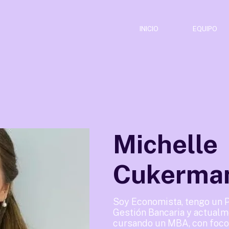
INICIO
EQUIPO
Michelle
Cukerma
Soy Economista, tengo un 
Gestión Bancaria y actual
cursando un MBA, con foco