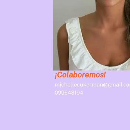
¡Colaboremos!
michellecukerman@gmail.c
099643194