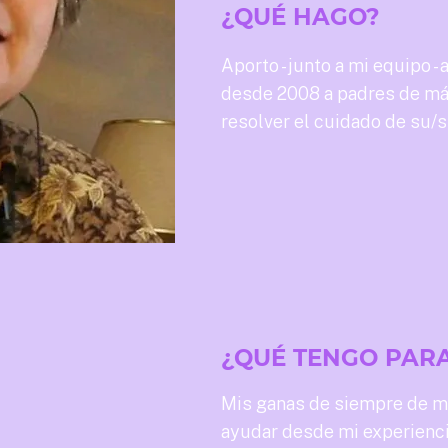
¿QUÉ HAGO?
Aporto - junto a mi equipo -
desde 2008 a padres de más
resolver el cuidado de su/s 
¿QUÉ TENGO PAR
Mis ganas de siempre de mo
ayudar desde mi experienci