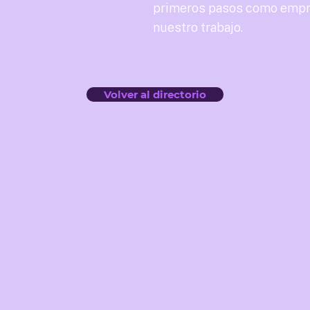
primeros pasos como empre
nuestro trabajo.
Volver al directorio