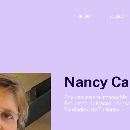
INICIO
EQUIPO
Nancy Ca
Soy una viajera incansable,
Recursos Humanos, ademá
Fundadora de TuNanny.