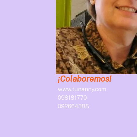
¡Colaboremos!
www.tunanny.com
098181770
092664388