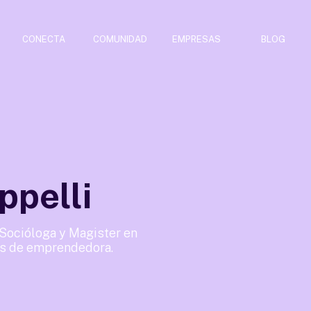
CONECTA
COMUNIDAD
EMPRESAS
BLOG
ppelli
 Socióloga y Magister en
s de emprendedora.