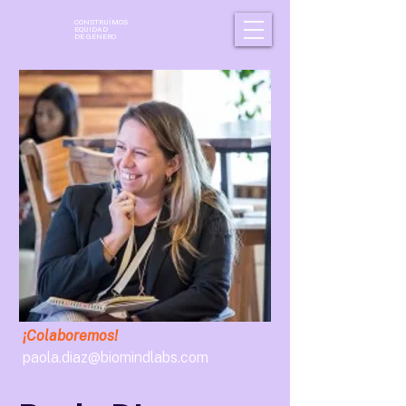
CONSTRUÍMOS
EQUIDAD
DE GÉNERO
¡Colaboremos!
paola.diaz@biomindlabs.com