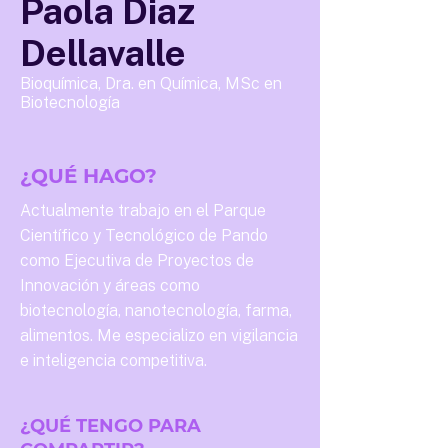
Paola Diaz
Dellavalle
Bioquímica, Dra. en Química, MSc en
Biotecnología
¿QUÉ HAGO?
Actualmente trabajo en el Parque
Científico y Tecnológico de Pando
como Ejecutiva de Proyectos de
Innovación y áreas como
biotecnología, nanotecnología, farma,
alimentos. Me especializo en vigilancia
e inteligencia competitiva.
¿QUÉ TENGO PARA