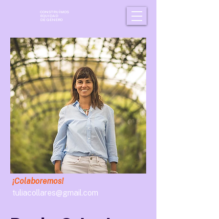
CONSTRUÍMOS
EQUIDAD
DE GÉNERO
¡Colaboremos!
tuliacollares@gmail.com