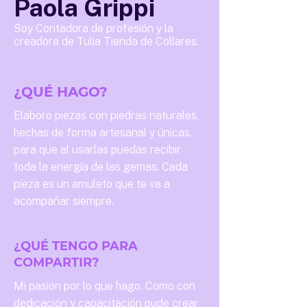
Paola Grippi
Soy Contadora de profesión y la
creadora de Tulia Tienda de Collares.
¿QUÉ HAGO?
Elaboro piezas con piedras naturales,
hechas de forma artesanal y únicas,
para que al usarlas puedas recibir
toda la energía de las gemas. Cada
pieza es un amuleto que te va a
acompañar siempre.
¿QUÉ TENGO PARA
COMPARTIR?
Mi pasión por lo que hago. Como con
dedicación y capacitación pude crear