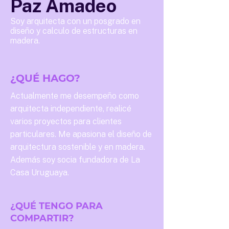
Paz Amadeo
Soy arquitecta con un posgrado en
diseño y calculo de estructuras en
madera.
¿QUÉ HAGO?
Actualmente me desempeño como
arquitecta independiente, realicé
varios proyectos para clientes
particulares. Me apasiona el diseño de
arquitectura sostenible y en madera.
Además soy socia fundadora de La
Casa Uruguaya.
¿QUÉ TENGO PARA
COMPARTIR?