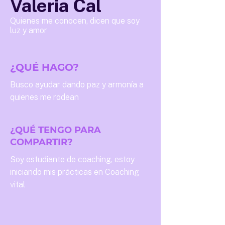
Valeria Cal
Quienes me conocen, dicen que soy
luz y amor
¿QUÉ HAGO?
Busco ayudar dando paz y armonía a
quienes me rodean
¿QUÉ TENGO PARA
COMPARTIR?
Soy estudiante de coaching, estoy
iniciando mis prácticas en Coaching
vital