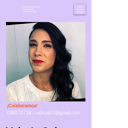
CONSTRUÍMOS
EQUIDAD
DE GÉNERO
¡Colaboremos!
099170728
/
valecal25@gmail.com