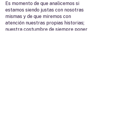
Es momento de que analicemos si 
estamos siendo justas con nosotras 
mismas y de que miremos con 
atención nuestras propias historias; 
nuestra costumbre de siempre poner 
la otra mejilla y tolerar. 
El enojo es 
una emoción que las mujeres 
tenemos casi que prohibido y esto no 
sólo no es bueno, sino que nos 
enferma. Lo que no logramos 
canalizar sanamente y reprimimos se 
nos vuelve en contra. 
Sin duda hay mucho que analizar y 
tanto la canción como la artista, 
están aún en el camino del proceso. 
Pero nos toca cómo mujeres y cómo 
sociedad replantearnos el lugar que 
le damos a nuestra propia rabia y a 
encontrar nuevas maneras de dejarla 