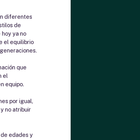
n diferentes 
tilos de 
 hoy ya no 
el equilibrio 
s generaciones.
ación que 
 el 
en equipo.
es por igual, 
 no atribuir 
 de edades y 