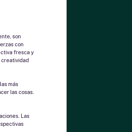
nte, son 
uerzas con 
tiva fresca y 
 creatividad 
las más 
er las cosas. 
aciones. Las 
spectivas 