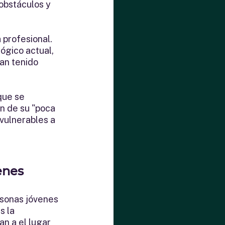
obstáculos y 
 profesional. 
ógico actual, 
an tenido 
que se 
n de su "poca 
 vulnerables a 
enes
sonas jóvenes 
s la 
an a el lugar 