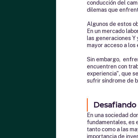
conducción del camb
dilemas que enfrent
Algunos de estos obs
En un mercado labor
las generaciones Y 
mayor acceso a los e
Sin embargo,  enfre
encuentren con trab
experiencia", que se
sufrir síndrome de b
Desafiando 
En una sociedad don
fundamentales, es e
tanto como a las may
importancia de inver