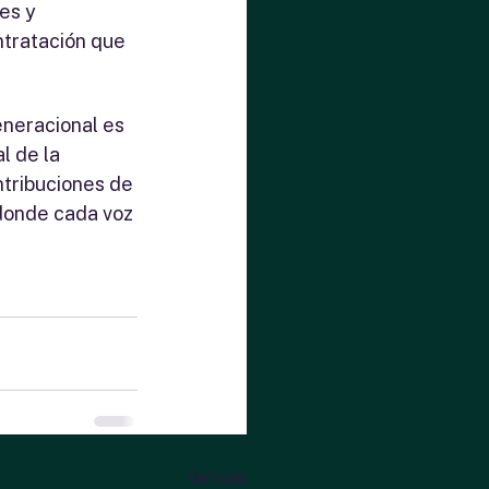
es y 
ntratación que 
eneracional es 
l de la 
ntribuciones de 
donde cada voz 
Ver todo