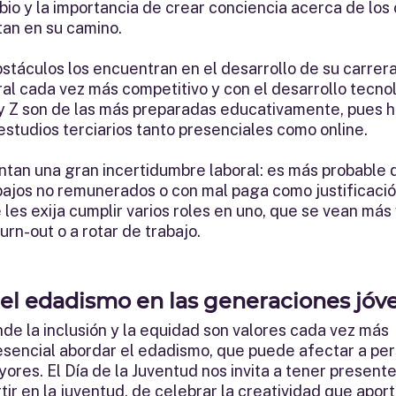
io y la importancia de crear conciencia acerca de los 
an en su camino. 
táculos los encuentran en el desarrollo de su carrera
al cada vez más competitivo y con el desarrollo tecnol
y Z son de las más preparadas educativamente, pues h
studios terciarios tanto presenciales como online.  
ntan una gran incertidumbre laboral: es más probable 
ajos no remunerados o con mal paga como justificació
 les exija cumplir varios roles en uno, que se vean más
urn-out o a rotar de trabajo. 
el edadismo en las generaciones jóv
de la inclusión y la equidad son valores cada vez más 
sencial abordar el edadismo, que puede afectar a per
ores. El Día de la Juventud nos invita a tener presente
tir en la juventud, de celebrar la creatividad que aport