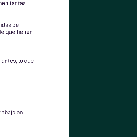
nen tantas 
idas de 
de que tienen 
antes, lo que 
rabajo en 