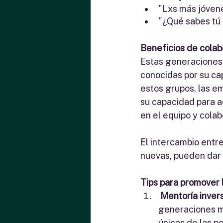
"Lxs más jóven
"¿Qué sabes tú 
Beneficios de colabo
Estas generaciones,
conocidas por su ca
estos grupos, las e
su capacidad para a
en el equipo y colab
El intercambio entr
nuevas, pueden dar 
Tips para promover 
Mentoría inver
generaciones m
únicas de las p