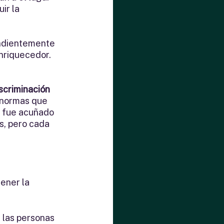
ir la 
endientemente 
enriquecedor.
iscriminación 
 normas que 
o fue acuñado 
s, pero cada 
ener la 
 las personas 