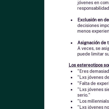
jóvenes en com
responsabilidad
Exclusión en de
decisiones impo
menos experienc
Asignación de t
A veces, se asi
puede limitar s
Los estereotipos so
"Eres demasiad
"Lxs jóvenes de
"Falta de experi
"Lxs jóvenes si
serio."
"Los millennial
"Lxs jóvenes no